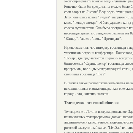
экспроприировать многие вещи - унитазы, рам
Конечно, были бы средства, их можно было б
свои взоры на Лиепая? Ведь здесь функциони
Зато появились новые "чудеса", например, Л
класс "четыре звезды". Я был удивлен, когда
своего путешествия. Она была построена в 
настоящее время это заведение располагает 
"Юниор", "люкс", "люкс "Президент".
Нужно заметить, что интерьер гостиницы выд
участников встреч и конференций. Более тог
"Оскар", где предлагаются широкий ассортиме
бизнесменов "Сервис-центр" гостиницы способ
программы, все виды международной связи, а 
столичная гостиница "Рига".
В Лиепая также расположена знаменитая на в
на симпатичных манекенщицах. Как мне сказа
города - это, конечно, жители.
Телевидение - это способ общения
Телевидение в Латвии интернациональное. Зд
национальных телепрограммах должен использ
лицензионное и качественное, видеопиратство
рижский ежесуточный канал "LiveSat" или ли