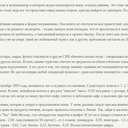
осом в иллюминатор и смотреть на расстилающуюся внизу зеленую равнину. Это тоже зав
не стоит, ведь все это предстанет перед вашим взором, едва вы выйдете из аэропорта. Но
чивая женщина в форме пограничника. Она ничего не ответила на мое приветствие: или 
ском я не решился заговорить, - только окинула меня взглядом, что-то просмотрела в св
полнять не требовалось, и таможенный контроль я прошел быстро. После этого мое пут
ыл уже на улице, такой же любопытный турист, как и другие, приехавшие поглазеть на 
доллары, марки, фунты стерлингов и другие СКВ обменять можно везде - специальные ко
 других местах. Кстати, нашим туристам советую не предлагать на обмен узбекские сумы,
которым недоумением. А все дело в том, что между нашими странами нет межправительст
 валют. Но для коллекции любой латышский нумизмат с удовольствием поменяется с 
ктябре 1993 года, называется лат и он равен ста сантимам. Существуют монеты в 1, 2, 5, 
атов. Кстати, латвийская валюта в два раза "тяжелее" бакса - 0,59 лата равно 1 доллару.
зли на лоб, когда за чашку простого кофе, взятого в небольшом кафе, я выложил два лат
енами, которые я увидел в предложенном меню. У меня дыхание сперло при мысленном 
цены на продукты питания, которые пришлось покупать в Лиепая. Так, зайдя в магазин п
"Час" Либе Меллер, стал обладателем шпротов и конфет. И тут же я увидел стоимость на
сы - 2,69, сыра (минимум 50 сортов!) - от 2 и выше, помидоров - 0,95, винограда - 1,5, 
 огурцов - 0,82, 1 шт. батона - 0,21, булочки - 0,10. Весьма впечатляющие цифры.