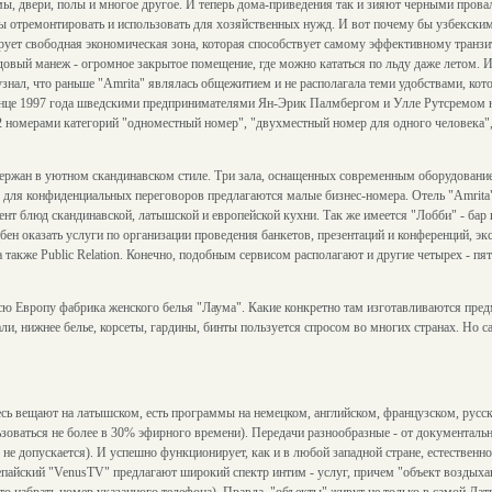
ы, двери, полы и многое другое. И теперь дома-приведения так и зияют черными провал
ы отремонтировать и использовать для хозяйственных нужд. И вот почему бы узбекски
рует свободная экономическая зона, которая способствует самому эффективному транзи
едовый манеж - огромное закрытое помещение, где можно кататься по льду даже летом. 
 узнал, что раньше "Amrita" являлась общежитием и не располагала теми удобствами, ко
конце 1997 года шведскими предпринимателями Ян-Эрик Палмбергом и Улле Рутсремом н
82 номерами категорий "одноместный номер", "двухместный номер для одного человека"
ержан в уютном скандинавском стиле. Три зала, оснащенных современным оборудование
о, для конфиденциальных переговоров предлагаются малые бизнес-номера. Отель "Amrita
нт блюд скандинавской, латышской и европейской кухни. Так же имеется "Лобби" - бар 
ен оказать услуги по организации проведения банкетов, презентаций и конференций, эк
также Public Relation. Конечно, подобным сервисом располагают и другие четырех - пя
сю Европу фабрика женского белья "Лаума". Какие конкретно там изготавливаются пред
ли, нижнее белье, корсеты, гардины, бинты пользуется спросом во многих странах. Но 
есь вещают на латышском, есть программы на немецком, английском, французском, русск
оваться не более в 30% эфирного времени). Передачи разнообразные - от документальн
 не допускается). И успешно функционирует, как и в любой западной стране, естественно
епайский "VenusTV" предлагают широкий спектр интим - услуг, причем "объект воздых