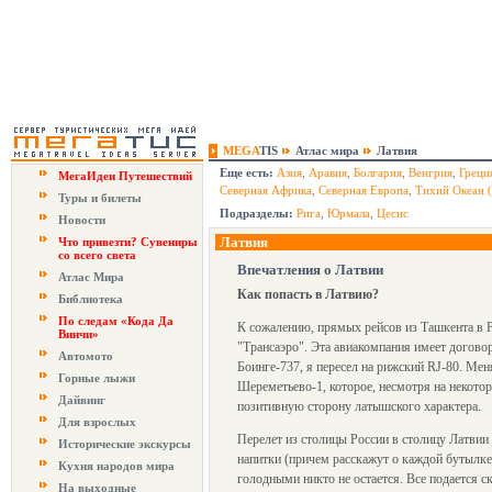
MEGA
TIS
Атлас мира
Латвия
Еще есть:
Азия
,
Аравия
,
Болгария
,
Венгрия
,
Греци
МегаИдеи Путешествий
Северная Африка
,
Северная Европа
,
Тихий Океан 
Туры и билеты
Подразделы:
Рига
,
Юрмала
,
Цесис
Новости
Латвия
Что привезти? Сувениры
со всего света
Впечатления о Латвии
Атлас Мира
Как попасть в Латвию?
Библиотека
По следам «Кода Да
К сожалению, прямых рейсов из Ташкента в Ри
Винчи»
"Трансаэро". Эта авиакомпания имеет договор
Автомото
Боинге-737, я пересел на рижский RJ-80. Мен
Горные лыжи
Шереметьево-1, которое, несмотря на некото
Дайвинг
позитивную сторону латышского характера.
Для взрослых
Перелет из столицы России в столицу Латвии
Исторические экскурсы
напитки (причем расскажут о каждой бутылке 
Кухня народов мира
голодными никто не остается. Все подается с
На выходные