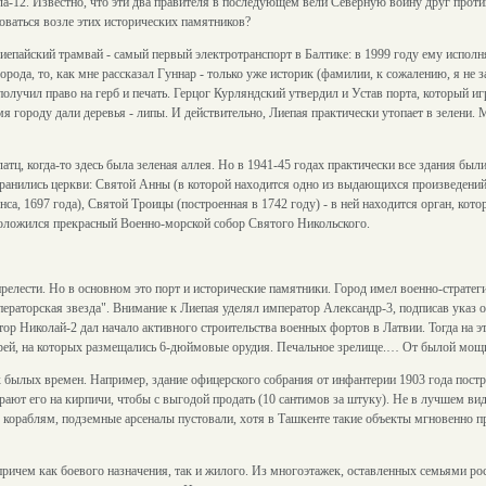
ла-12. Известно, что эти два правителя в последующем вели Северную войну друг проти
оваться возле этих исторических памятников?
пайский трамвай - самый первый электротранспорт в Балтике: в 1999 году ему исполняе
города, то, как мне рассказал Гуннар - только уже историк (фамилии, к сожалению, я не 
получил право на герб и печать. Герцог Курляндский утвердил и Устав порта, который и
имя городу дали деревья - липы. И действительно, Лиепая практически утопает в зелени.
ц, когда-то здесь была зеленая аллея. Но в 1941-45 годах практически все здания были
охранились церкви: Святой Анны (в которой находится одно из выдающихся произведений
са, 1697 года), Святой Троицы (построенная в 1742 году) - в ней находится орган, кото
оложился прекрасный Военно-морской собор Святого Никольского.
релести. Но в основном это порт и исторические памятники. Город имел военно-стратеги
ператорская звезда". Внимание к Лиепая уделял император Александр-3, подписав указ о
тор Николай-2 дал начало активного строительства военных фортов в Латвии. Тогда на 
арей, на которых размещались 6-дюймовые орудия. Печальное зрелище.… От былой мощи 
ех былых времен. Например, здание офицерского собрания от инфантерии 1903 года пост
ирают его на кирпичи, чтобы с выгодой продать (10 сантимов за штуку). Не в лучшем ви
к кораблям, подземные арсеналы пустовали, хотя в Ташкенте такие объекты мгновенно п
ричем как боевого назначения, так и жилого. Из многоэтажек, оставленных семьями р