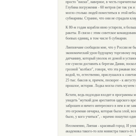
просто "виски", наверное, в честь горячительн
Глубина погружения - 60 метров (не так уж и 
могло столько людей поместиться в этой неб
субмарины. Странно, что они не страдали кла
К 80-м годам корабли явно устарели, и боль
ракеты. В связи с этим советское командован
боевых единиц, в том числе 6 субмарин.
Лиеповчане сообщили мне, что у России не бы
экономический урон будущему торговому порт
датчанину, который уволок ее домой и устано
еле сумели доставить к берегам Дании, поско
грозной "колбасе", говоря, что эта ржавая п
водой, то, естественно, прислушался к совета
25 тыс. баксов и, причем, поскорее - к авгус
прошлое, история. Лодка могла стать музеем 
Кстати, ведь подлодки входят в программы м
увидеть "жуткий дом арестантов царского вре
заброшен и ничего интересного в нем я не з
это огромная овчарка, которая была злой, воз
было, у кого учиться", - мрачно пошутил один
Несомненно, Лиепая - красивый город. И ули
академика такого-то или министра такого-то.