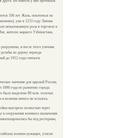
в друга. Но юность у них протекала
тся 100 лет. Жаль, покататься на
запомнил), уже в 1253 году Лиепая
грал немаловажную роль в торговле и
 Мне, жителю жаркого Узбекистана,
 разрушены, и после этого уличная
 резьбы по дереву периода
рый до 1912 года считался
ческое значение для царской России,
т 1890 года по развитию города.
это было выделено 80 млн. золотых
и величия ничего не осталось.
ройки выгорело полностью через
де и сооружения военного назначения.
риватизировались бы под рестораны,
оссийских военнослужащих, успели