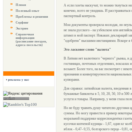
Пляжи
А если газеты наскучат, то можно ткнуться н
конечно, всего не увидишь. И расстраиваться 
Полезный опыт
паспортный контроль.
Проблемы и решения
Серфинг
Мои документы проверяла молодая, но неулыб
Экстрим
не знала русского - на узбекском или англий
Справочная
штамп в мой паспорт. Никаких деклараций за
информация
"одобрено" высшими инстанциями. Вскоре я б
(расписание поездов,
адреса посольств)
Это ласковое слово "валюта"
В Латвии нет валютного "черного" рынка, и 
гостиницах, почтовых отделениях, вокзалах и
возьмет. Более того, на вас посмотрят с не
признании и конвертируемости национальных
купюрами.
реклама у нас
Для справки: латвийская валюта, введенная в о
бумажные банкноты в 5, 10, 20, 50, 10 и 500 л
услуги и товары. Например, у меня глаза поле
Но не буду травить душу читателю другими ц
суммы. Но могу привести в пример некоторые 
моральной поддержке корреспондентки газеты 
кусочки копченой курицы - 1,67, один кг колба
яблок - 0,47- 0,55, болгарского перца - 0,81,