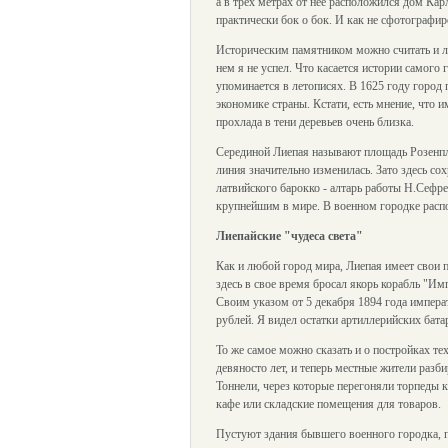
а в трех метрах от нее расположился дом Кар
практически бок о бок. И как не сфотографир
Историческим памятником можно считать и лие
нем я не успел. Что касается истории самого 
упоминается в летописях. В 1625 году город 
экономике страны. Кстати, есть мнение, что 
прохлада в тени деревьев очень близка.
Серединой Лиепая называют площадь Розенплат
линия значительно изменилась. Зато здесь с
латвийского барокко - алтарь работы Н.Сефрен
крупнейшим в мире. В военном городке расп
Лиепайские "чудеса света"
Как и любой город мира, Лиепая имеет свои п
здесь в свое время бросал якорь корабль "Им
Своим указом от 5 декабря 1894 года импера
рублей. Я видел остатки артиллерийских бат
То же самое можно сказать и о постройках т
девяносто лет, и теперь местные жители разб
Тоннели, через которые перегоняли торпеды 
кафе или складские помещения для товаров.
Пустуют здания бывшего военного городка, п