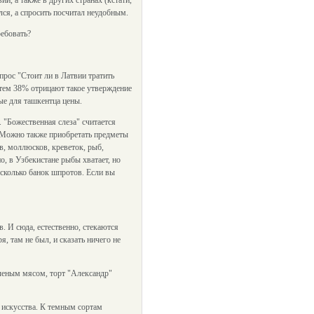
и, а также в других странах (кстати,
лся, а спросить посчитал неудобным.
ребовать?
прос "Стоит ли в Латвии тратить
 тем 38% отрицают такое утверждение
ые для ташкентца цены.
. "Божественная слеза" считается
. Можно также приобретать предметы
в, моллюсков, креветок, рыб,
о, в Узбекистане рыбы хватает, но
есколько банок шпротов. Если вы
. И сюда, естественно, стекаются
, там не был, и сказать ничего не
ченым мясом, торт "Александр"
о искусства. К темным сортам