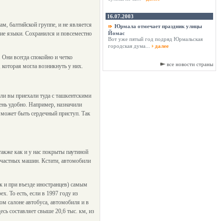
16.07.2003
, балтийской группе, и не является
Юрмала отмечает праздник улицы
кие языки. Сохранился и повсеместно
Йомас
Вот уже пятый год подряд Юрмальская
городская дума...
далее
 Они всегда спокойно и четко
все новости страны
 которая могла возникнуть у них.
сли вы приехали туда с ташкентскими
чень удобно. Например, назначили
с может быть сердечный приступ. Так
также как и у нас покрыты паутиной
 частных машин. Кстати, автомобили
ак и при въезде иностранцев) самым
. То есть, если в 1997 году из
ком салоне автобуса, автомобиля и в
есь составляет свыше 20,6 тыс. км, из