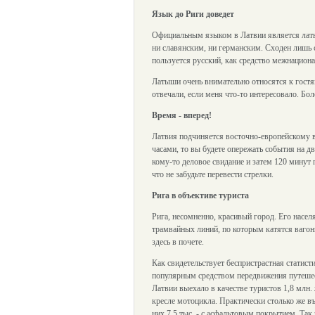
Язык до Риги доведет
Официальным языком в Латвии является латыш
ни славянским, ни германским. Сходен лишь 
пользуется русский, как средство межнацион
Латыши очень внимательно относятся к гостям 
отвечали, если меня что-то интересовало. Бо
Время - вперед!
Латвия подчиняется восточно-европейскому вр
часами, то вы будете опережать события на дв
кому-то деловое свидание и затем 120 минут 
что не забудьте перевести стрелки.
Рига в объективе туриста
Рига, несомненно, красивый город. Его насел
трамвайных линий, по которым катятся вагон
здесь в почете.
Как свидетельствует беспристрастная статист
популярным средством передвижения путешеств
Латвии выехало в качестве туристов 1,8 млн.
кресле мотоцикла. Практически столько же въ
них 7,5 тыс. - с асфальтовым покрытием. Так 