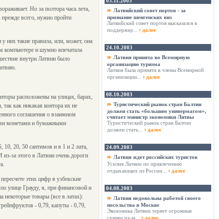
03.11.2003
ораживает. Но за полтора часа лета,
Латвийский совет портов - за
, прежде всего, нужно пройти
признание шенгенских виз
Латвийский совет портов высказался в
поддержку...
далее
у них такие правила, или, может, она
24.10.2003
оем компьютере и шумно впечатала
Латвия принята во Всемирную
ешествие внутри Латвии было
организацию туризма
Латвию.
Латвия была принята в члены Всемирной
организации...
далее
08.10.2003
нторы расположены на улицах, барах,
Туристический рынок стран Балтии
 так как никакая контора их не
должен стать «большим универмагом»,
венного соглашения о взаимном
считает министр экономики Литвы
вами монетами и бумажными
Туристический рынок стран Балтии
должен стать...
далее
10, 20, 50 сантимов и в 1 и 2 лата,
24.09.2003
 И из-за этого в Латвии очень дороги
Латвия ждет российских туристов
а.
Усилия Латвии по привлечению
отдыхающих из России...
далее
пересчете этих цифр в узбекские
о улице Грауду, я, при финансовой и
04.08.2003
 некоторые товары (все в латах):
Латвия недовольна работой своего
грейпфруктов - 0,79, капуты - 0,79,
посольства в Москве
Экономика Латвии теряет огромные
суммы из-за...
далее