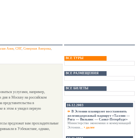
лая Азия
,
СНГ
,
Северная Америка
,
ВСЕ ТУРЫ
ВСЕ РАЗМЕЩЕНИЯ
ВСЕ БИЛЕТЫ
зоваться услугами, например,
ов дня в Москву на российском
а представительства в
16.12.2003
же в этом я увидел первую
В Эстонии планируют восстановить
железнодорожный маршрут «Таллин —
Рига — Вильнюс — Санкт-Петербург»
рдессы предложат вам прохладительные
Министерство экономики и коммуникаций
Эстонии...
далее
привыкли в Узбекистане, однако,