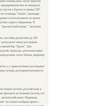
ами глазниц-окон, пугая туристов.
м предпринимателям не повернуть
ту грузов в Европу и страны СНГ.
Или гостиница "Amrita", имеющая
торыми я воспользовался во время
а базе старого общежития. В
, "двухместный номер", "полулюкс
м, способны разместить до 160
" располагает также рестораном
и пивной бар "Бруно". Для
скурсий, переводы, развлекательные
тизвездочные отели Латвии, например
меты, я с удовольствием разглядывал
самая лучшая достопримечательность
ом языках (кстати, русский язык в
ых фильмов до боевиков (кстати, все
, эротический канал. Например,
ания" вы можете выбрать прямо с