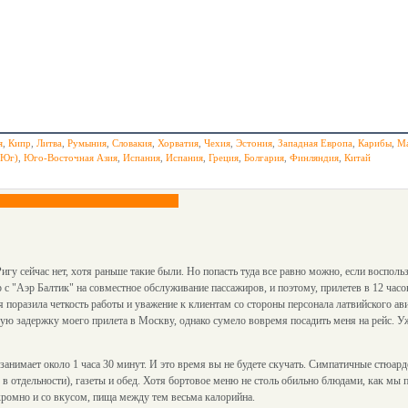
я
,
Кипр
,
Литва
,
Румыния
,
Словакия
,
Хорватия
,
Чехия
,
Эстония
,
Западная Европа
,
Карибы
,
Ма
(Юг)
,
Юго-Восточная Азия
,
Испания
,
Испания
,
Греция
,
Болгария
,
Финляндия
,
Китай
гу сейчас нет, хотя раньше такие были. Но попасть туда все равно можно, если восполь
 с "Аэр Балтик" на совместное обслуживание пассажиров, и поэтому, прилетев в 12 час
я поразила четкость работы и уважение к клиентам со стороны персонала латвийского ави
рую задержку моего прилета в Москву, однако сумело вовремя посадить меня на рейс. У
 занимает около 1 часа 30 минут. И это время вы не будете скучать. Симпатичные стюа
в отдельности), газеты и обед. Хотя бортовое меню не столь обильно блюдами, как мы 
кромно и со вкусом, пища между тем весьма калорийна.