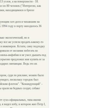
13 узлов, а на поверхности - 18.
ял из 80 человек ("Интересно, как
етами, находящимися в брюхе
 жующим хот-доги и чихавшим на
К 1994 году в порту находилось 36
ько экологический, но и
ку все же успели продать какому-то
 и инженеров. Кстати, саму подлодку
аривали от желания побегать по
еловека-амфибии и не умел дышать под
 серьезно предложил мне купить ее за
подарил лиепавцам. Ведь это их
тором, судя по рекламе, можно было
 увидел, поскольку городок был
лтийским флотом". "Командующий" -
ы орали на бедных солдат, собаке
нет сухо-официальных, типа имени
 я видел избу, в котором жил Петр I,