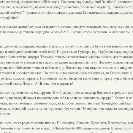
ого напитка), построенные в 60-х годах. Скорость под водой у этой "колбасы" достигала 
глубоко, если захотеть, то можно и увидеть с высоты дизельные "акулы"!). Экипаж состо
ольшой колбасе?" - удивился я). Но эти люди управляли 12 тактическими ядерными рак
устрофобией.
ше угрожали жизни бледным от недостатка света и воздуха матросам, чем американцам,
ие приказало доставить подлодки на базу ВМС Лиепая, чтобы разрезать на металлолом. 
ло денег на их передислокацию, и поэтому корабли затопили в бухте (чем нанесли не тол
у и свободной экономической зоне). По рассказам Гуннара, при Горбачеве одну подлод
вил в Копенгагене: внутри "Вискаса" теперь располагаются учебные классы для техников
льку она едва не утонула и не стала очередным подарком Нептуну. Поэтому и меня отгов
осудина в любой момент может пойти ко дну. Поскольку я никогда не относился к виду ч
м хозяев и рисковать не стал. Но если мне так понравилась эта штучка, то Гуннар вполне
ту их всех должны порезать. Признаюсь честно, были бы такие деньги - сразу купил бы и 
морской славы Латвии. А ей есть, чем гордиться!
естных туристических маршрутов. В этой же программе осмотр Военного городка, в ко
мени, где каждый может почувствовать себя в роли заключенного карцера". Карцер я не
аметил, за исключением собачьей будки, на котором висела табличка "Командующий Ба
можно, голодной и лаяла на нас, туристов, без устали. "Наверное, так когда-то командир
 из нас.
цы здесь носят романтические имена - Пшеничная, Липовая, Купальная, Пешеходная, и 
 Романтизмом пропах и сам город. В Лиепая более 200 деревянных домов 18 века. Кстати,