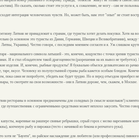
то набрать номер указанного телефона). Правда, "объекты" живут не только в самой Латви
стана). Но сказать, сколько стоят эти услуги я, к сожалению, не могу - сам не пользова
ходит интеграция человеческих чувств. Но, может быть, нам этот "опыт" не стоит вост
региону Латвия не принадлежит к странам, где туристы хотят делать покупки. Хотя на во
ельно (в основном это туристы из Дании, Германии, Швеции и Великобритании), между
, Литвы, Украины). Честно говоря, с последним мнением согласен и я. Уж слишком крут
таря - национального символа латышей - это, конечно, кощунство с точки зрения туриста
нах. И я стал обладателем такой драгоценности (разрешения на их вывоз не требуется)
кие изделия. И, конечно, рыбные продукты! Я буквально объелся деликатесами из рачко
е, таре, вкусе. Человеку из полупустынной страны рыба кажется особым блюдом. Конечн
ем, пока сами не попробуете, убедить вас будет трудно. Но я перед отъездом приобрел н
вары, то смотрите на свои возможности - они в Латвии дороже, чем, скажем, в Москве.
твии рестораны в основном предназначены для солидных (в смысле кошельков!) клиентов
, где путешественник с ограниченными средствами может неплохо закусить. Честно говоря
з капусты, жаренные на рашпере свиные ребрышки, серый горох с мелко нарезанным коп
квы), копченую рыбу и пирожки (тесто с начинкой из бекона и репчатого рука).
 это хотя не "Баунти", но райское наслаждение для любителя (или профессионала) пивног