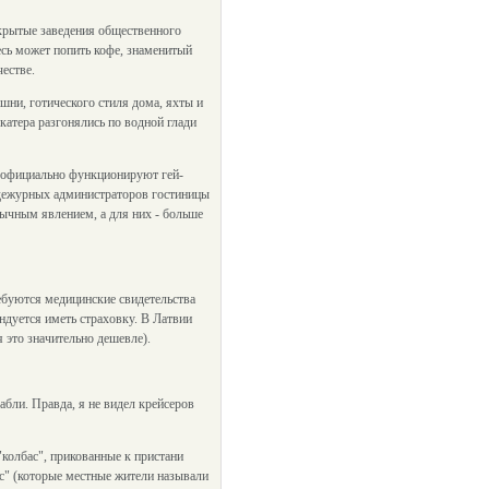
открытые заведения общественного
есь может попить кофе, знаменитый
честве.
шни, готического стиля дома, яхты и
катера разгонялись по водной глади
не официально функционируют гей-
в дежурных администраторов гостиницы
вычным явлением, а для них - больше
ребуются медицинские свидетельства
ндуется иметь страховку. В Латвии
 это значительно дешевле).
бли. Правда, я не видел крейсеров
"колбас", прикованные к пристани
-с" (которые местные жители называли