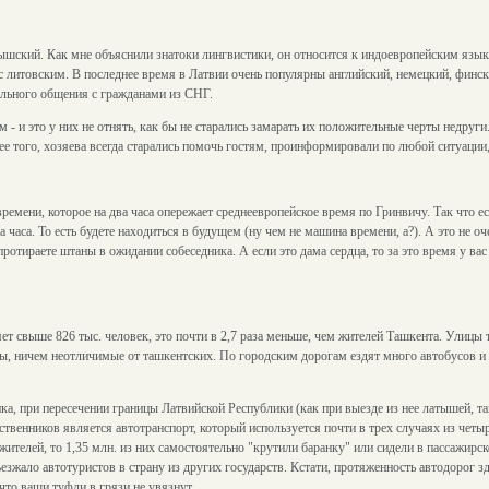
ский. Как мне объяснили знатоки лингвистики, он относится к индоевропейским языкам
с литовским. В последнее время в Латвии очень популярны английский, немецкий, финс
ального общения с гражданами из СНГ.
- и это у них не отнять, как бы не старались замарать их положительные черты недруги.
лее того, хозяева всегда старались помочь гостям, проинформировали по любой ситуации,
емени, которое на два часа опережает среднеевропейское время по Гринвичу. Так что е
а часа. То есть будете находиться в будущем (ну чем не машина времени, а?). А это не о
протираете штаны в ожидании собеседника. А если это дама сердца, то за это время у ва
яет свыше 826 тыс. человек, это почти в 2,7 раза меньше, чем жителей Ташкента. Улицы 
ы, ничем неотличимые от ташкентских. По городским дорогам ездят много автобусов и
ика, при пересечении границы Латвийской Республики (как при выезде из нее латышей, т
енников является автотранспорт, который используется почти в трех случаях из четырех
 жителей, то 1,35 млн. из них самостоятельно "крутили баранку" или сидели в пассажирс
езжало автотуристов в страну из других государств. Кстати, протяженность автодорог зд
что ваши туфли в грязи не увязнут.