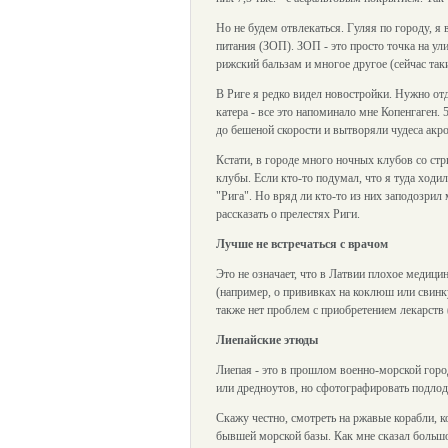
Но не будем отвлекаться. Гуляя по городу, я
питания (ЗОП). ЗОП - это просто точка на ул
рижский бальзам и многое другое (сейчас так
В Риге я редко видел новостройки. Нужно от
катера - все это напоминало мне Копенгаген.
до бешеной скорости и вытворяли чудеса акр
Кстати, в городе много ночных клубов со ст
клубы. Если кто-то подумал, что я туда ход
"Рига". Но вряд ли кто-то из них заподозрил
рассказать о прелестях Риги.
Лучше не встречаться с врачом
Это не означает, что в Латвии плохое медици
(например, о прививках на коклюш или свинку
также нет проблем с приобретением лекарств 
Лиепайские этюды
Лиепая - это в прошлом военно-морской горо
или дредноутов, но сфотографировать подлод
Скажу честно, смотреть на ржавые корабли, 
бывшей морской базы. Как мне сказал большо