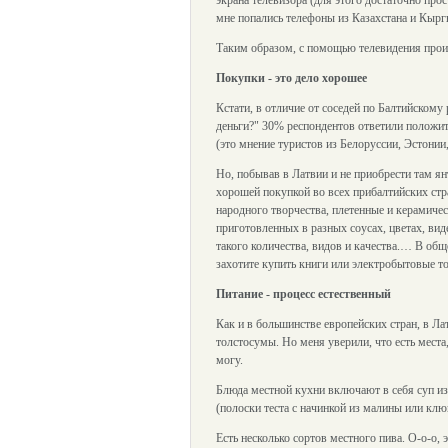
экрана телевизора (для этого достаточно прос
мне попались телефоны из Казахстана и Кыргыз
Таким образом, с помощью телевидения проис
Покупки - это дело хорошее
Кстати, в отличие от соседей по Балтийскому 
деньги?" 30% респондентов ответили положит
(это мнение туристов из Белоруссии, Эстонии
Но, побывав в Латвии и не приобрести там ян
хорошей покупкой во всех прибалтийских стра
народного творчества, плетенные и керамичес
приготовленных в разных соусах, цветах, вид
такого количества, видов и качества.… В общ
захотите купить книги или электробытовые то
Питание - процесс естественный
Как и в большинстве европейских стран, в Ла
толстосумы. Но меня уверили, что есть места
могу.
Блюда местной кухни включают в себя суп и
(полоски теста с начинкой из малины или клю
Есть несколько сортов местного пива. О-о-о,