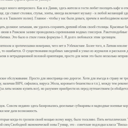
 видел много интересного. Как и в Дании, здесь жители и гости любят посещать кафе и 
ице, где ставят столики, стулья, зонты, иногда включают музыку - и любой желающий зд
их и в Ташкенте полно). Главное - чтобы у вас были деньги, причем в необходимом коли
дать должное латышам, им удалось сохранить древний облик своей столицы. Красивые ба
 5 июня в Рижском заливе проводились соревнования водных глиссеров. Ракетоподобные 
обатики. Это было в стиле гонок формулы-1. Я долго любовался этим зрелищем.
риптизом и эротическими номерами, чего нет в Узбекистане. Более того, в Латвии впол
ил, то ошибается. О существовании подобных заведений я узнал из журналов и рассказо
 меня в нетрадиционной половой ориентации, просто для меня это было несколько непри
нское обслуживание. Просто для иностранца оно дорогое. Хотя для въезда в страну не т
, наличии ВИЧ, сифилиса, вируса Эбола, коровьего бешенства и т.п.), между тем рекоме
(за латы можно купить все), но разумнее приобрести их перед путешествием (и обойдется
док. Совсем недавно здесь базировались дизельные субмарины и надводные военные кора
ки мне дали возможность.
которые когда-то грозили своей мощью всему миру, было тоскливо. Пять металлических 
й спец Свободной экономической зоны Гуннар, это - советские подлодки класса "Виска