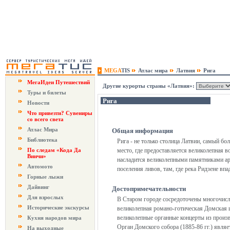
MEGA
TIS
Атлас мира
Латвия
Рига
МегаИдеи Путешествий
Другие курорты страны «Латвия»:
Туры и билеты
Рига
Новости
Что привезти? Сувениры
со всего света
Атлас Мира
Общая информация
Библиотека
Рига - не только столица Латвии, самый бо
По следам «Кода Да
место, где предоставляется великолепная 
Винчи»
насладится великолепными памятниками арх
Автомото
поселения ливов, там, где река Ридзене впа
Горные лыжи
Дайвинг
Достопримечательности
Для взрослых
В Старом городе сосредоточены многочисл
Исторические экскурсы
великолепная романо-готическая Домская ц
великолепные органные концерты из произв
Кухня народов мира
Орган Домского собора (1885-86 гг.) явля
На выходные