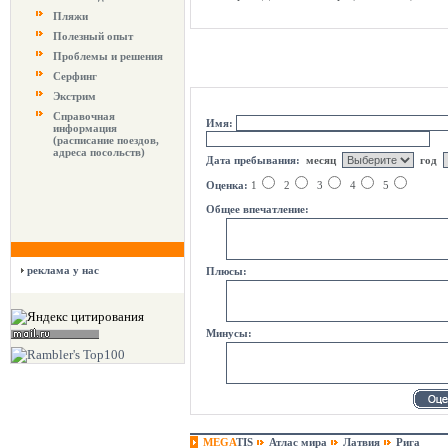
Пляжи
Полезный опыт
Проблемы и решения
Серфинг
Экстрим
оцени курорт
Справочная
Имя:
информация
(расписание поездов,
адреса посольств)
Дата пребывания:
месяц
год
Оценка:
1
2
3
4
5
Общее впечатление:
реклама у нас
Плюсы:
Минусы:
MEGA
TIS
Атлас мира
Латвия
Рига